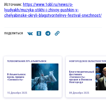
Источник:
https://www.1obl.ru/news/o-
lyudyakh/muzyka-stikhi-i-zhivoy-pushkin-v-
chelyabinske-okryli-blagotvoritelnyy-festival-snezhnost/
ПОДЕЛИТЬСЯ
ТЕЛЕКОМПАНИЯ ЛУЧ-АЛЬМЕТЬЕВСК
НОВГОРОДСКОЕ ОБЛАСТНОЕ ТЕ
Благотворительный
В Альметьевск
фестиваль
вновь пришла
«Снежность»
«Снежность»
прошел в Великом
Новгороде
15 Декабря 2025
08 Декабря 2025